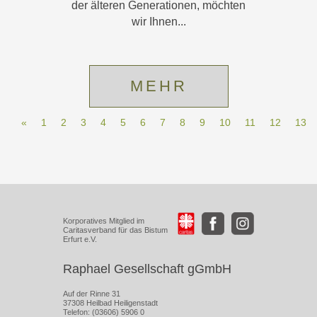
der älteren Generationen, möchten
wir Ihnen...
MEHR
«
1
2
3
4
5
6
7
8
9
10
11
12
13
Korporatives Mitglied im
Caritasverband für das Bistum
Erfurt e.V.
Raphael Gesellschaft gGmbH
Auf der Rinne 31
37308 Heilbad Heiligenstadt
Telefon: (03606) 5906 0