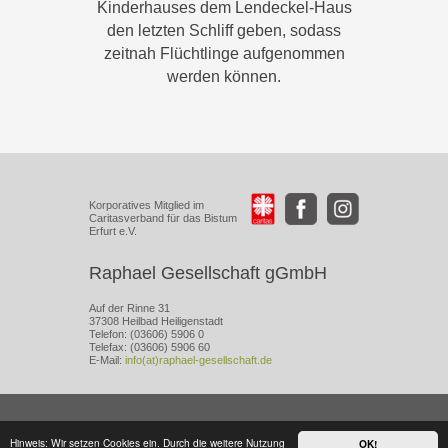
Kinderhauses dem Lendeckel-Haus
den letzten Schliff geben, sodass
zeitnah Flüchtlinge aufgenommen
werden können.
Korporatives Mitglied im
Caritasverband für das Bistum
Erfurt e.V.
Raphael Gesellschaft gGmbH
Auf der Rinne 31
37308 Heilbad Heiligenstadt
Telefon: (03606) 5906 0
Telefax: (03606) 5906 60
E-Mail:
info(at)raphael-gesellschaft.de
IMPRESSUM
DATENSCHUTZERKLÄRUNG
Hinweis: Wir setzen Cookies ein. Durch die weitere Nutzung
OK!