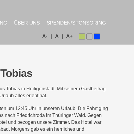
UNG
ÜBER UNS
SPENDEN/SPONSORING
A- |
A |
A+
 Tobias
 Tobias in Heiligenstadt. Mit seinem Gastbeitrag
rlaub alles erlebt hat.
eten um 12:45 Uhr in unseren Urlaub. Die Fahrt ging
es nach Friedrichroda im Thüringer Wald. Gegen
 Hotel und bezogen unsere Zimmer. Das Hotel war
mbad. Morgens gab es ein herrliches und