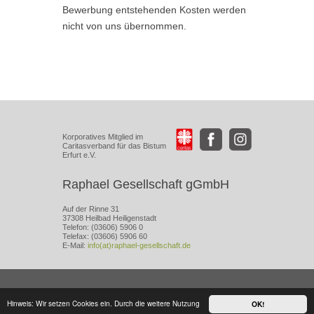
Bewerbung entstehenden Kosten werden
nicht von uns übernommen.
Korporatives Mitglied im
Caritasverband für das Bistum
Erfurt e.V.
Raphael Gesellschaft gGmbH
Auf der Rinne 31
37308 Heilbad Heiligenstadt
Telefon: (03606) 5906 0
Telefax: (03606) 5906 60
E-Mail:
info(at)raphael-gesellschaft.de
IMPRESSUM
DATENSCHUTZERKLÄRUNG
Hinweis: Wir setzen Cookies ein. Durch die weitere Nutzung
OK!
AGB